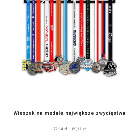
Wieszak na medale największe zwycięstwa
72,14
zł
–
89,11
zł