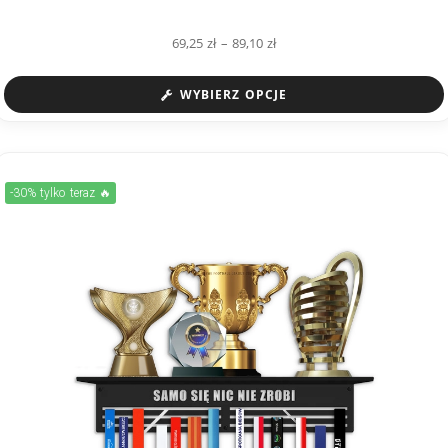
69,25
zł
–
89,10
zł
WYBIERZ OPCJE
-30% tylko teraz 🔥