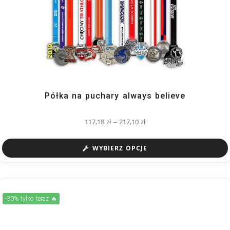
Półka na puchary always believe
117,18
zł
–
217,10
zł
WYBIERZ OPCJE
-30% tylko teraz 🔥