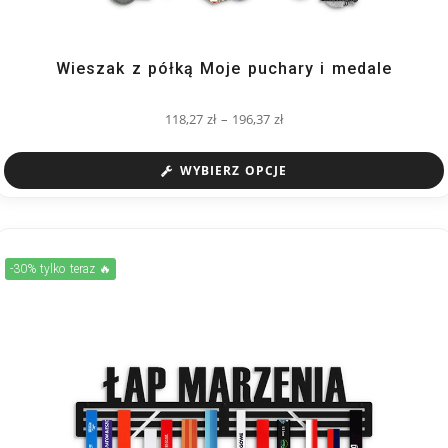
Wieszak z półką Moje puchary i medale
118,27
zł
–
196,37
zł
WYBIERZ OPCJE
-30% tylko teraz 🔥