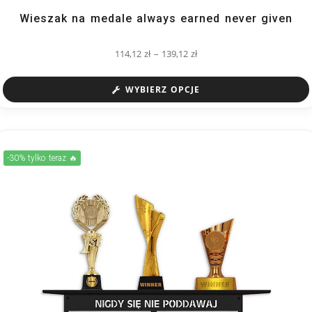
Wieszak na medale always earned never given
114,12
zł
–
139,12
zł
WYBIERZ OPCJE
-30% tylko teraz 🔥