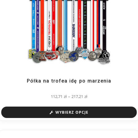
Półka na trofea idę po marzenia
112,71
zł
–
217,21
zł
WYBIERZ OPCJE