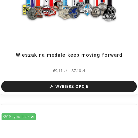
Wieszak na medale keep moving forward
69,11
zł
–
87,10
zł
WYBIERZ OPCJE
-30% tylko teraz 🔥