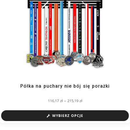
Półka na puchary nie bój się porażki
116,17
zł
–
215,19
zł
WYBIERZ OPCJE