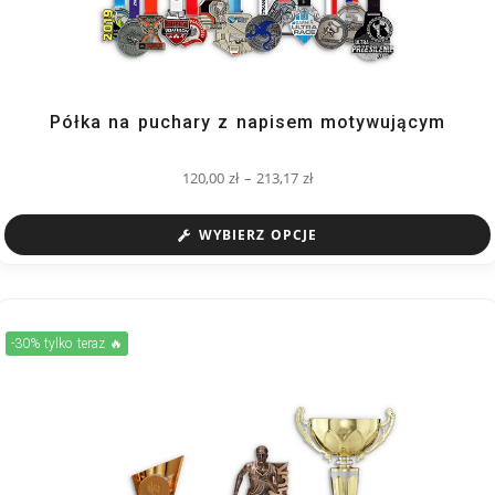
Półka na puchary z napisem motywującym
120,00
zł
–
213,17
zł
WYBIERZ OPCJE
-30% tylko teraz 🔥