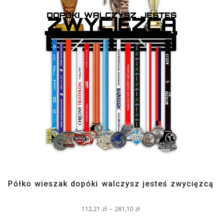
Półko wieszak dopóki walczysz jesteś zwycięzcą
112,21
zł
–
281,10
zł