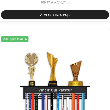
109,17
zł
–
246,74
zł
WYBIERZ OPCJE
-30% tylko teraz 🔥