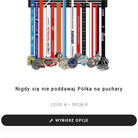
Nigdy się nie poddawaj Półka na puchary
121,01
zł
–
197,24
zł
WYBIERZ OPCJE