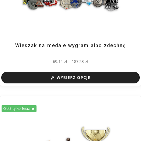
Wieszak na medale wygram albo zdechnę
69,14
zł
–
187,23
zł
WYBIERZ OPCJE
-30% tylko teraz 🔥