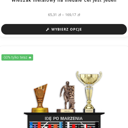
Wieszak metalowy na medale cel jest jeden
65,31
zł
–
169,17
zł
WYBIERZ OPCJE
-30% tylko teraz 🔥