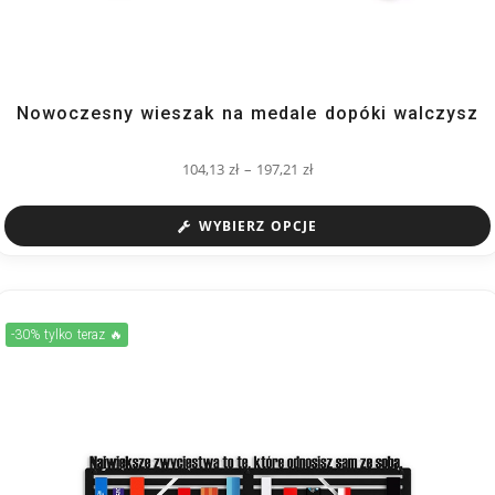
Nowoczesny wieszak na medale dopóki walczysz
104,13
zł
–
197,21
zł
WYBIERZ OPCJE
-30% tylko teraz 🔥