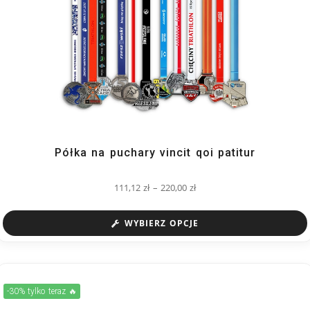
Półka na puchary vincit qoi patitur
111,12
zł
–
220,00
zł
WYBIERZ OPCJE
-30% tylko teraz 🔥