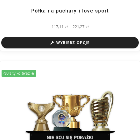
Półka na puchary i love sport
117,11
zł
–
221,27
zł
WYBIERZ OPCJE
-30% tylko teraz 🔥