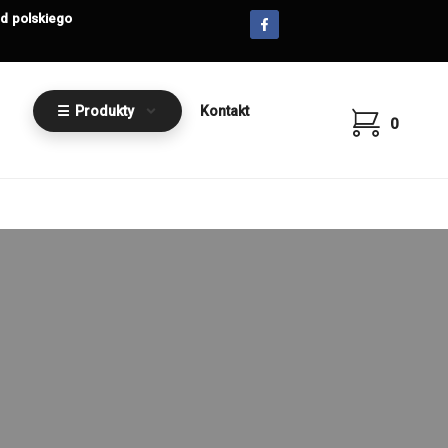
od polskiego
☰ Produkty
Kontakt
0