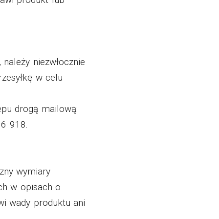
 należy niezwłocznie
rzesyłkę w celu
epu drogą mailową:
66 918.
czny wymiary
ch w opisach o
wi wady produktu ani