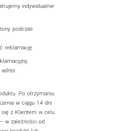
atrujemy indywidualnie
dzony podczas
ć reklamację.
eklamacyjny,
 adres:
oduktu. Po otrzymaniu
szenia w ciągu 14 dni.
 się z Klientem w celu
 – w zależności od
rawi produkt lub