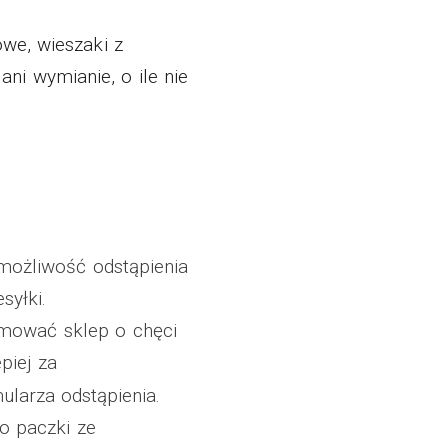
owe, wieszaki z
ni wymianie, o ile nie
ożliwość odstąpienia
syłki.
rmować sklep o chęci
piej za
larza odstąpienia.
o paczki ze