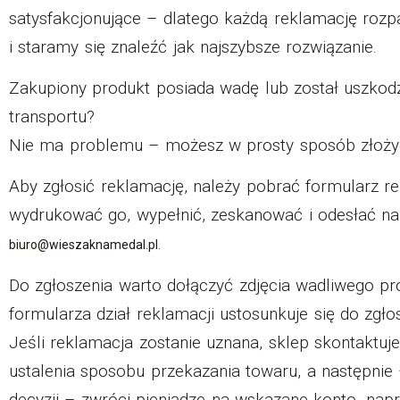
satysfakcjonujące – dlatego każdą reklamację rozp
i staramy się znaleźć jak najszybsze rozwiązanie.
Zakupiony produkt posiada wadę lub został uszko
transportu?
Nie ma problemu – możesz w prosty sposób złoży
Aby zgłosić reklamację, należy pobrać formularz r
wydrukować go, wypełnić, zeskanować i odesłać na
.
biuro@wieszaknamedal.pl
Do zgłoszenia warto dołączyć zdjęcia wadliwego pr
formularza dział reklamacji ustosunkuje się do zgło
Jeśli reklamacja zostanie uznana, sklep skontaktuje
ustalenia sposobu przekazania towaru, a następnie
decyzji – zwróci pieniądze na wskazane konto, nap