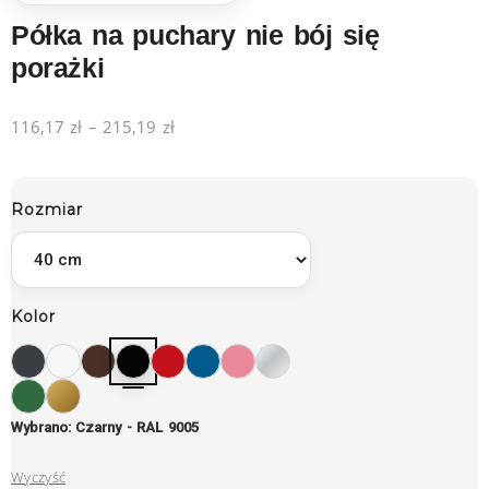
Półka na puchary nie bój się
porażki
116,17
zł
–
215,19
zł
Rozmiar
Kolor
Wybrano: Czarny - RAL 9005
Wyczyść