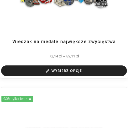
Wieszak na medale największe zwycięstwa
72,14
zł
–
89,11
zł
WYBIERZ OPCJE
-30% tylko teraz 🔥