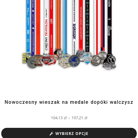
Nowoczesny wieszak na medale dopóki walczysz
104,13
zł
–
197,21
zł
WYBIERZ OPCJE