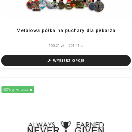
Metalowa półka na puchary dla piłkarza
155,21
zł
–
291,41
zł
WYBIERZ OPCJE
-30% tylko teraz 🔥