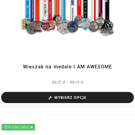
Wieszak na medale I AM AWESOME
69,25
zł
–
89,10
zł
WYBIERZ OPCJE
-30% tylko teraz 🔥