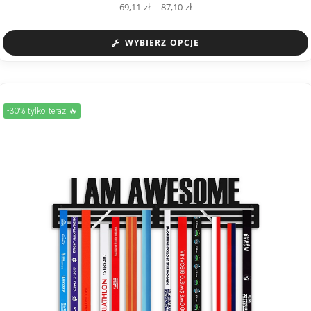
69,11
zł
–
87,10
zł
WYBIERZ OPCJE
-30% tylko teraz 🔥