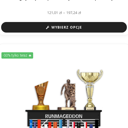
121,01
zł
–
197,24
zł
WYBIERZ OPCJE
-30% tylko teraz 🔥