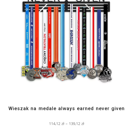
Wieszak na medale always earned never given
114,12
zł
–
139,12
zł