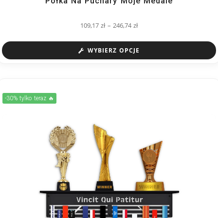
Półka Na Puchary Moje Medale
109,17
zł
–
246,74
zł
WYBIERZ OPCJE
-30% tylko teraz 🔥