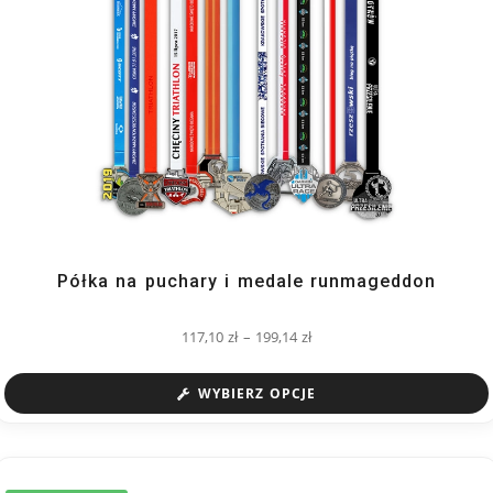
Półka na puchary i medale runmageddon
117,10
zł
–
199,14
zł
WYBIERZ OPCJE