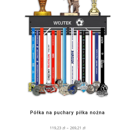
Półka na puchary piłka nożna
119,23
zł
–
269,21
zł