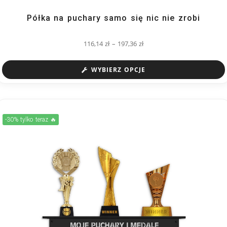
Półka na puchary samo się nic nie zrobi
116,14
zł
–
197,36
zł
WYBIERZ OPCJE
-30% tylko teraz 🔥