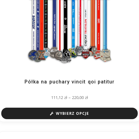
Półka na puchary vincit qoi patitur
111,12
zł
–
220,00
zł
WYBIERZ OPCJE