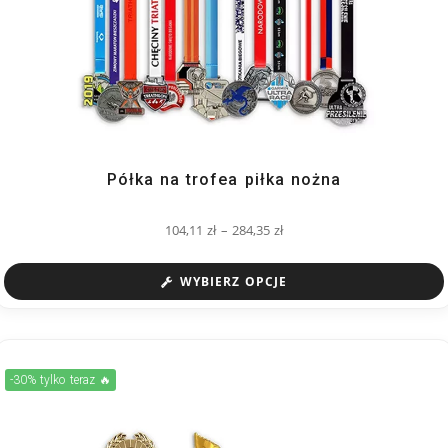
Półka na trofea piłka nożna
104,11
zł
–
284,35
zł
WYBIERZ OPCJE
-30% tylko teraz 🔥