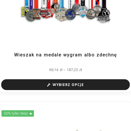
Wieszak na medale wygram albo zdechnę
69,14
zł
–
187,23
zł
WYBIERZ OPCJE
-30% tylko teraz 🔥