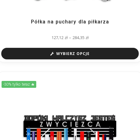
Półka na puchary dla piłkarza
127,12
zł
–
284,35
zł
WYBIERZ OPCJE
-30% tylko teraz 🔥