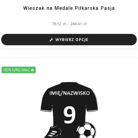
Wieszak na Medale Piłkarska Pasja
79,12
zł
–
249,41
zł
WYBIERZ OPCJE
-30% tylko teraz 🔥