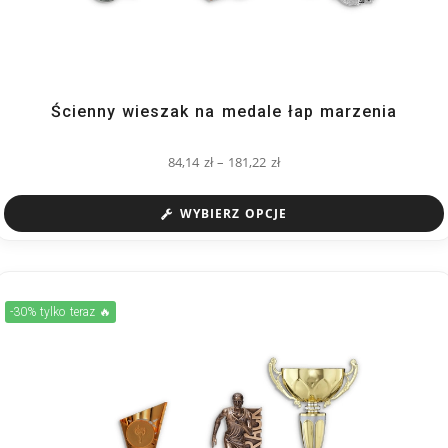
Ścienny wieszak na medale łap marzenia
84,14
zł
–
181,22
zł
WYBIERZ OPCJE
-30% tylko teraz 🔥