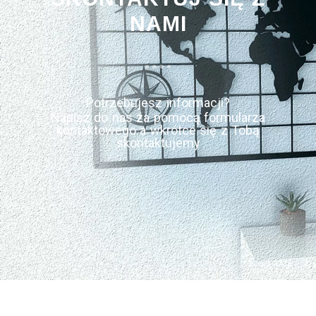
NAMI
Potrzebujesz informacji?
Napisz do nas za pomocą formularza
kontaktowego a wkrótce się z Tobą
skontaktujemy