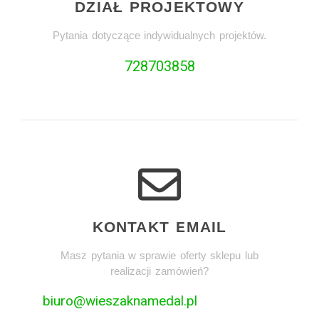
DZIAŁ PROJEKTOWY
Pytania dotyczące indywidualnych projektów.
728703858
KONTAKT EMAIL
Masz pytania w sprawie oferty sklepu lub
realizacji zamówień?
biuro@wieszaknamedal.pl