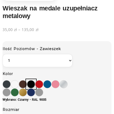
Wieszak na medale uzupełniacz
metalowy
35,00
zł
–
135,00
zł
Ilość Poziomów - Zawieszek
Kolor
Wybrano: Czarny - RAL 9005
Rozmiar