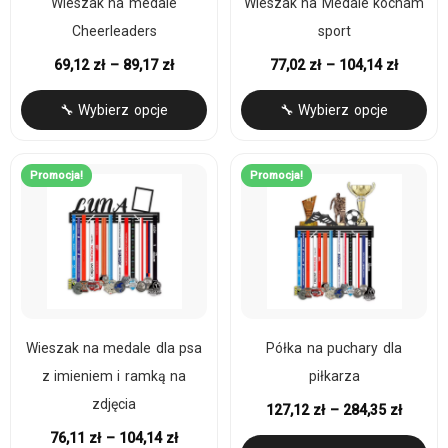
Wieszak na medale
Wieszak na Medale kocham
Cheerleaders
sport
69,12
zł
–
89,17
zł
77,02
zł
–
104,14
zł
🔧 Wybierz opcje
🔧 Wybierz opcje
Promocja!
Promocja!
Wieszak na medale dla psa
Półka na puchary dla
z imieniem i ramką na
piłkarza
zdjęcia
127,12
zł
–
284,35
zł
76,11
zł
–
104,14
zł