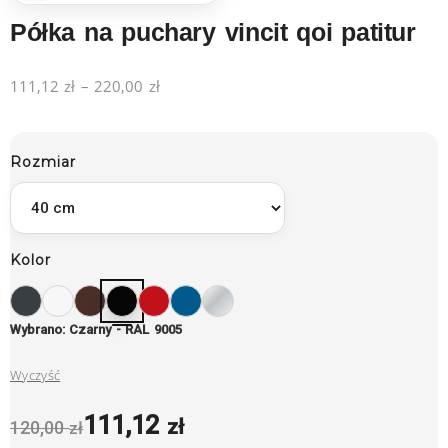
Półka na puchary vincit qoi patitur
111,12
zł
–
220,00
zł
Rozmiar
Kolor
Wybrano: Czarny - RAL 9005
Wyczyść
111,12
zł
120,00
zł