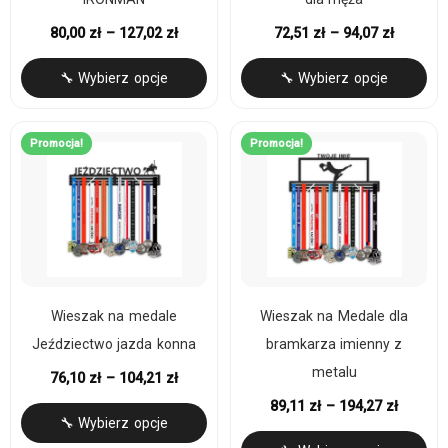
80,00
zł
–
127,02
zł
72,51
zł
–
94,07
zł
🔧 Wybierz opcje
🔧 Wybierz opcje
Promocja!
Promocja!
Wieszak na medale
Wieszak na Medale dla
Jeździectwo jazda konna
bramkarza imienny z
metalu
76,10
zł
–
104,21
zł
89,11
zł
–
194,27
zł
🔧 Wybierz opcje