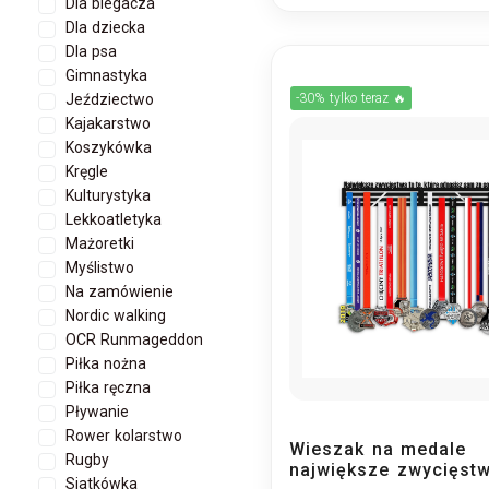
Dla biegacza
Dla dziecka
Dla psa
Gimnastyka
Jeździectwo
-30% tylko teraz 🔥
Kajakarstwo
Koszykówka
Kręgle
Kulturystyka
Lekkoatletyka
Mażoretki
Myślistwo
Na zamówienie
Nordic walking
OCR Runmageddon
Piłka nożna
Piłka ręczna
Pływanie
Rower kolarstwo
Wieszak na medale
Rugby
największe zwycięst
Siatkówka