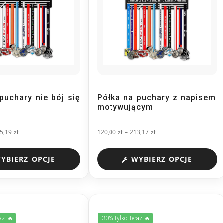
puchary nie bój się
Półka na puchary z napisem
motywującym
5,19
zł
120,00
zł
–
213,17
zł
YBIERZ OPCJE
WYBIERZ OPCJE
raz 🔥
-30% tylko teraz 🔥