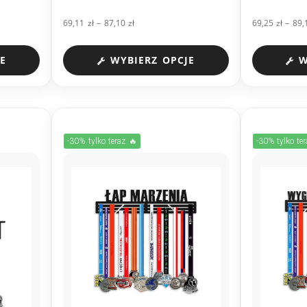
69,11
zł
–
87,10
zł
69,25
zł
–
89
E
WYBIERZ OPCJE
W
-30% tylko teraz 🔥
-30% tylko te