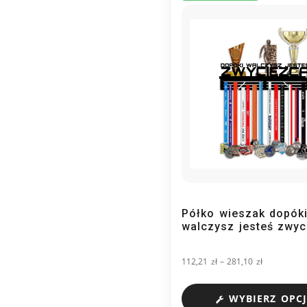
Półko wieszak dopók
walczysz jesteś zwyc
112,21
zł
–
281,10
zł
WYBIERZ OPCJ