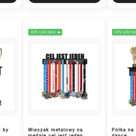
-30% tylko teraz 🔥
-30% tylko te
e by
Wieszak metalowy na
Półka na 
medale cel jest jeden
dance