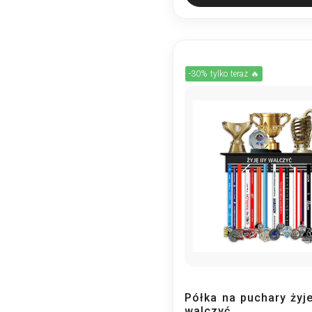
-30% tylko teraz 🔥
Półka na puchary żyj
walczyć