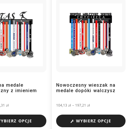
na medale
Nowoczesny wieszak na
czny z imieniem
medale dopóki walczysz
9,31
zł
104,13
zł
–
197,21
zł
YBIERZ OPCJE
WYBIERZ OPCJE