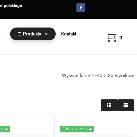
od polskiego
☰ Produkty
Kontakt
0
Wyświetlanie 1–40 z 80 wyników
raz 🔥
-30% tylko teraz 🔥