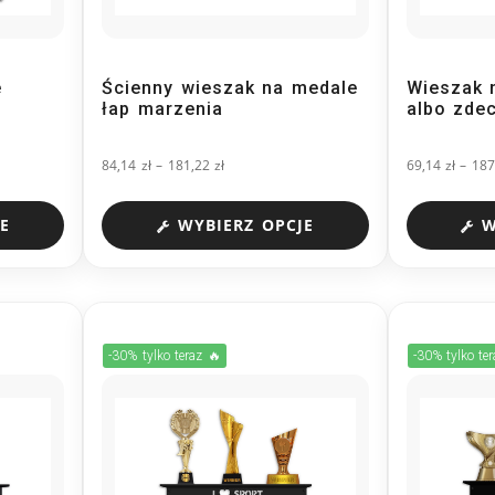
e
Ścienny wieszak na medale
Wieszak 
łap marzenia
albo zde
84,14
zł
–
181,22
zł
69,14
zł
–
18
E
WYBIERZ OPCJE
W
-30% tylko teraz 🔥
-30% tylko te