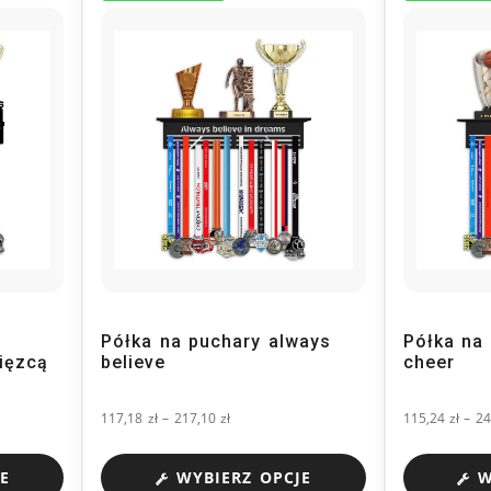
i
Półka na puchary always
Półka na 
ięzcą
believe
cheer
117,18
zł
–
217,10
zł
115,24
zł
–
24
E
WYBIERZ OPCJE
W