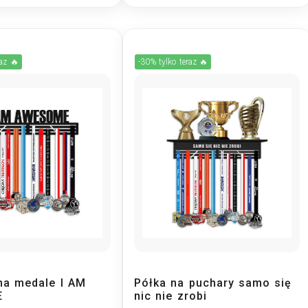
raz 🔥
-30% tylko teraz 🔥
na medale I AM
Półka na puchary samo się
E
nic nie zrobi