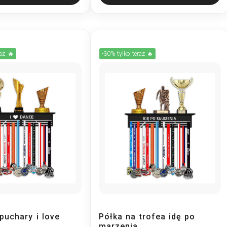
raz 🔥
-30% tylko teraz 🔥
puchary i love
Półka na trofea idę po
marzenia