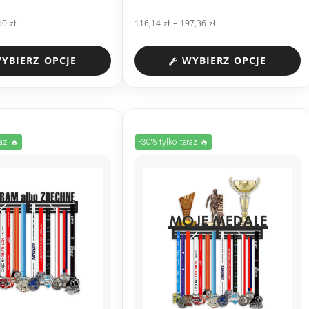
,10
zł
116,14
zł
–
197,36
zł
YBIERZ OPCJE
WYBIERZ OPCJE
raz 🔥
-30% tylko teraz 🔥