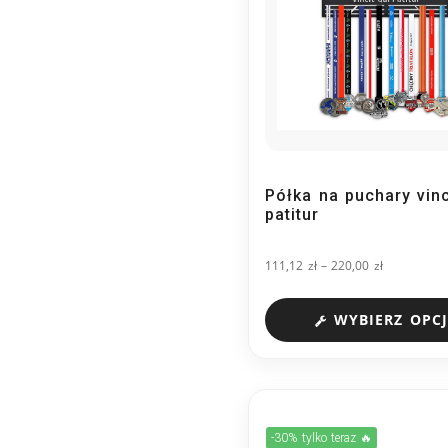
Półka na puchary vinc
patitur
111,12
zł
–
220,00
zł
WYBIERZ OPCJ
-30% tylko teraz 🔥