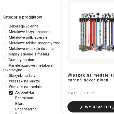
Kategorie produktów
Dekoracje ścienne
Metalowe krzyże ścienne
Metalowe półki ścienne
Metalowe tablice magnetyczne
Metalowe wieszaki ścienne
Napisy ścienne z metalu
Numery na dom
Panele ażurowe metalowe
dekoracyjne
Wieszak na medale a
Skrzynki na listy
earned never given
Wieszaki na klucze
Wieszaki na medale
Akrobatyka
114,12
zł
–
139,12
zł
Badminton
Bilard
WYBIERZ OPCJ
Cheerleading