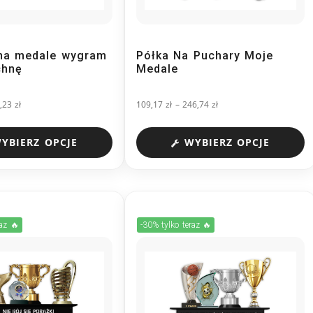
na medale wygram
Półka Na Puchary Moje
chnę
Medale
7,23
zł
109,17
zł
–
246,74
zł
YBIERZ OPCJE
WYBIERZ OPCJE
raz 🔥
-30% tylko teraz 🔥