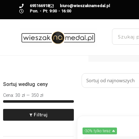
695166918
biuro@wieszaknamedal.pl
Pon. - Pt: 9:00 - 16:00
Sortuj według ceny
Cena:
30 zł
—
350 zł
Filtruj
-30% tylko teraz 🔥