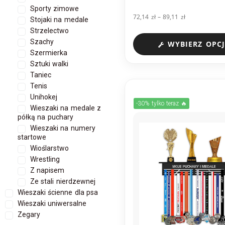
Sporty zimowe
72,14
zł
–
89,11
zł
Stojaki na medale
Strzelectwo
Szachy
WYBIERZ OPCJ
Szermierka
Sztuki walki
Taniec
Tenis
Unihokej
-30% tylko teraz 🔥
Wieszaki na medale z
półką na puchary
Wieszaki na numery
startowe
Wioślarstwo
Wrestling
Z napisem
Ze stali nierdzewnej
Wieszaki ścienne dla psa
Wieszaki uniwersalne
Zegary