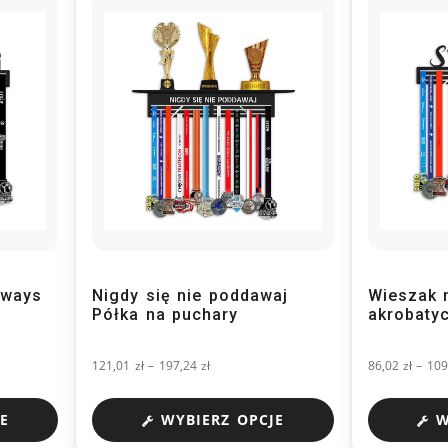
lways
Nigdy się nie poddawaj
Wieszak 
Półka na puchary
akrobaty
121,01
zł
–
197,24
zł
86,02
zł
–
10
E
WYBIERZ OPCJE
W