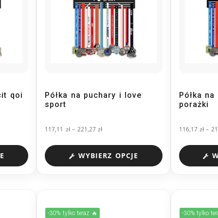
it qoi
Półka na puchary i love
Półka na 
sport
porażki
117,11
zł
–
221,27
zł
116,17
zł
–
21
E
WYBIERZ OPCJE
W
-30% tylko teraz 🔥
-30% tylko te