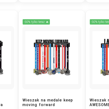
-30% tylko teraz 🔥
-30% tylko te
Wieszak na medale keep
Wieszak 
wa
moving forward
AWESOM