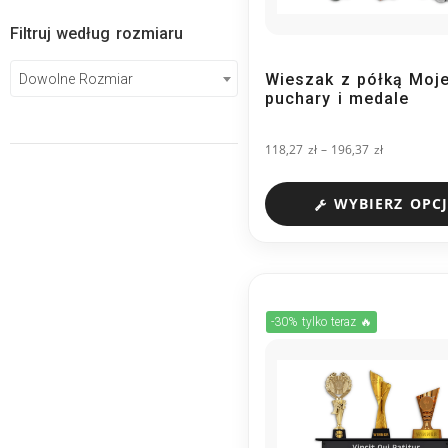
Filtruj według rozmiaru
Wieszak z półką Moj
Dowolne Rozmiar
puchary i medale
118,27
zł
–
196,37
zł
WYBIERZ OPCJ
-30% tylko teraz 🔥