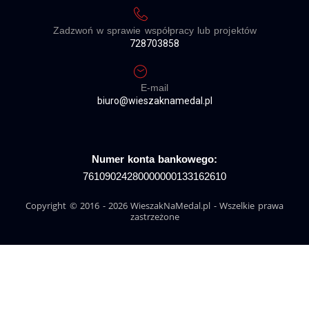
Zadzwoń w sprawie współpracy lub projektów
728703858
E-mail
biuro@wieszaknamedal.pl
Numer konta bankowego:
76109024280000000133162610
Copyright © 2016 - 2026 WieszakNaMedal.pl - Wszelkie prawa
zastrzeżone