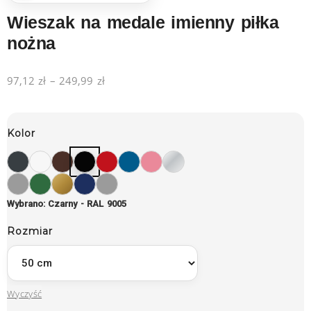
Wieszak na medale imienny piłka
nożna
97,12
zł
–
249,99
zł
Kolor
Wybrano: Czarny - RAL 9005
Rozmiar
Wyczyść