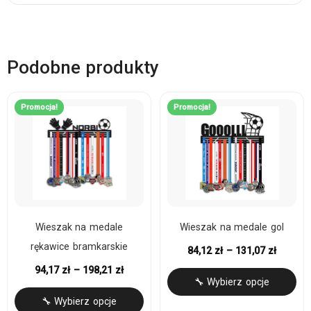
Podobne produkty
Promocja!
Promocja!
Wieszak na medale
Wieszak na medale gol
rękawice bramkarskie
84,12
zł
–
131,07
zł
94,17
zł
–
198,21
zł
🔧 Wybierz opcje
🔧 Wybierz opcje