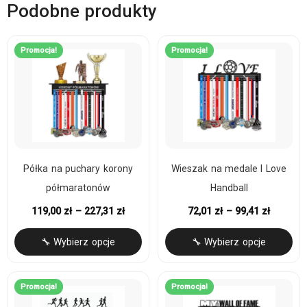
Podobne produkty
Promocja!
Promocja!
Półka na puchary korony
Wieszak na medale I Love
półmaratonów
Handball
119,00
zł
–
227,31
zł
72,01
zł
–
99,41
zł
🔧 Wybierz opcje
🔧 Wybierz opcje
Promocja!
Promocja!