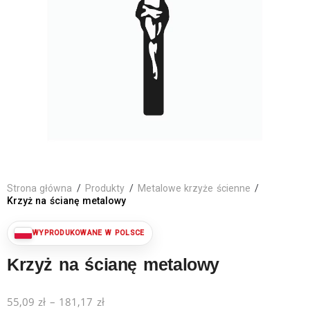
Strona główna
/
Produkty
/
Metalowe krzyże ścienne
/
Krzyż na ścianę metalowy
Krzyż na ścianę metalowy
55,09
zł
–
181,17
zł