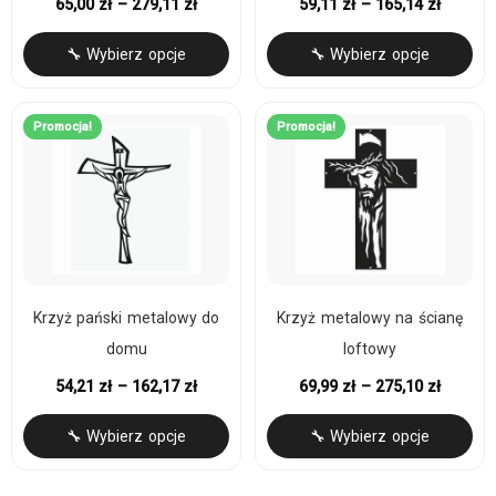
65,00
zł
–
279,11
zł
59,11
zł
–
165,14
zł
🔧 Wybierz opcje
🔧 Wybierz opcje
Promocja!
Promocja!
Krzyż pański metalowy do
Krzyż metalowy na ścianę
domu
loftowy
54,21
zł
–
162,17
zł
69,99
zł
–
275,10
zł
🔧 Wybierz opcje
🔧 Wybierz opcje