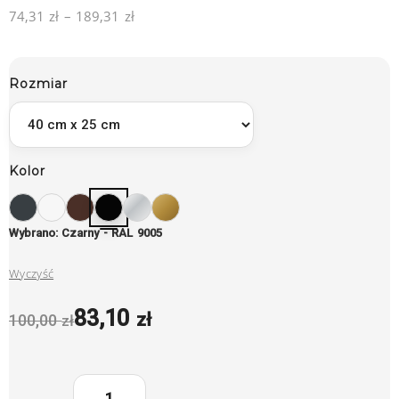
74,31
zł
–
189,31
zł
Rozmiar
Kolor
Wybrano: Czarny - RAL 9005
Wyczyść
83,10
zł
100,00
zł