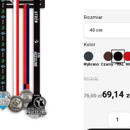
Rozmiar
Kolor
Wybrano: Czarny - RAL 90
Wyczyść
69,14
z
75,00
zł