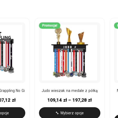
Promocja!
rappling No Gi
Judo wieszak na medale z półką
07,12
zł
109,14
zł
–
197,28
zł
opcje
🔧 Wybierz opcje