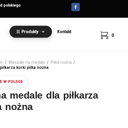
od polskiego
☰ Produkty
Kontakt
0
ty
/
Wieszaki na medale
/
Piłka nożna
/
iłkarza korki piłka nożna
a medale dla piłkarza
ka nożna