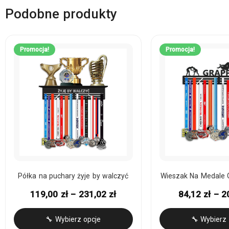
Podobne produkty
Promocja!
Promocja!
Półka na puchary żyje by walczyć
Wieszak Na Medale G
119,00
zł
–
231,02
zł
84,12
zł
–
2
🔧 Wybierz opcje
🔧 Wybierz 