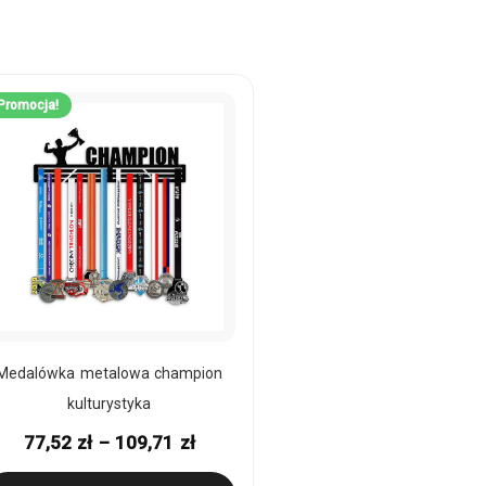
Promocja!
Medalówka metalowa champion
kulturystyka
77,52
zł
–
109,71
zł