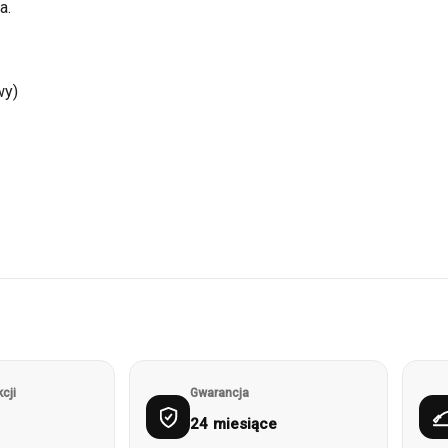
a.
wy)
cji
Gwarancja
24 miesiące