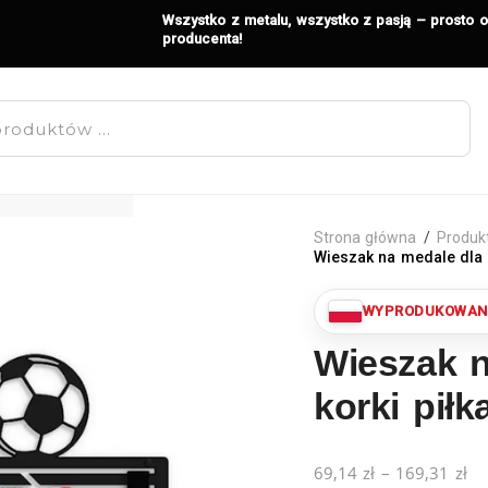
Wszystko z metalu, wszystko z pasją – prosto 
producenta!
Strona główna
/
Produk
Wieszak na medale dla p
Wieszak n
korki pił
69,14
zł
–
169,31
zł