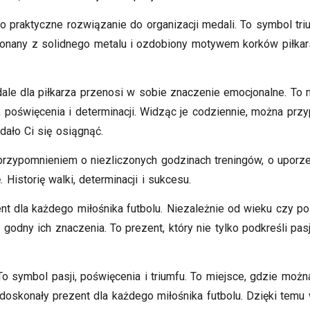
praktyczne rozwiązanie do organizacji medali. To symbol triumf
nany z solidnego metalu i ozdobiony motywem korków piłkarsk
dale dla piłkarza przenosi w sobie znaczenie emocjonalne. To
poświęcenia i determinacji. Widząc je codziennie, można przy
udało Ci się osiągnąć.
rzypomnieniem o niezliczonych godzinach treningów, o uporze 
 Historię walki, determinacji i sukcesu.
nt dla każdego miłośnika futbolu. Niezależnie od wieku czy p
dny ich znaczenia. To prezent, który nie tylko podkreśli pas
 To symbol pasji, poświęcenia i triumfu. To miejsce, gdzie m
e doskonały prezent dla każdego miłośnika futbolu. Dzięki tem