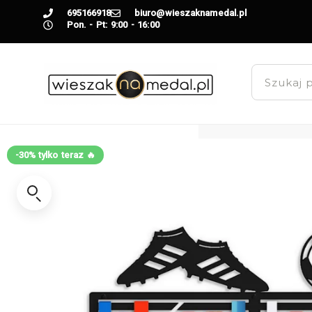
695166918
biuro@wieszaknamedal.pl
Pon. - Pt: 9:00 - 16:00
-30% tylko teraz 🔥