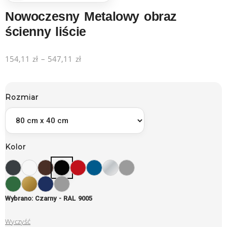
Nowoczesny Metalowy obraz
ścienny liście
154,11
zł
–
547,11
zł
Rozmiar
Kolor
Wybrano: Czarny - RAL 9005
Wyczyść