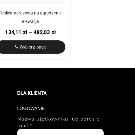
Tablica adresowa na ogrodzenie
elewacje
134,11
zł
–
482,03
zł
🔧 Wybierz opcje
DLA KLIENTA
LOGOWANIE
Nazwa użytkownika lub adres e-
mail
*