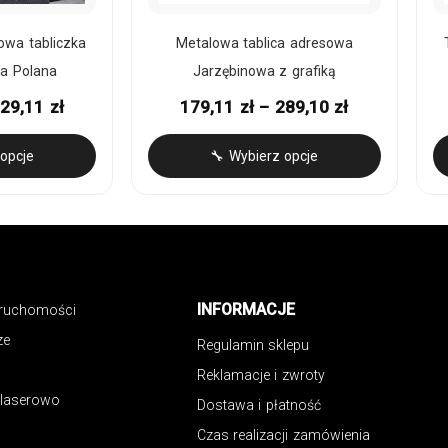
owa tabliczka
Metalowa tablica adresowa
a Polana
Jarzębinowa z grafiką
529,11
zł
179,11
zł
–
289,10
zł
opcje
🔧 Wybierz opcje
INFORMACJE
eruchomości
ze
Regulamin sklepu
Reklamacje i zwroty
 laserowo
Dostawa i płatność
Czas realizacji zamówienia