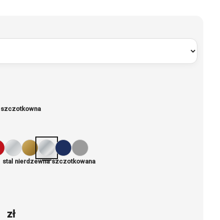
a szczotkowna
- stal nierdzewna szczotkowana
1
zł