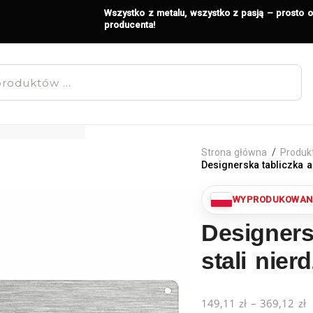
Wszystko z metalu, wszystko z pasją – prosto 
producenta!
Strona główna
/
Produk
Designerska tabliczka 
Designers
stali nier
149,11
zł
–
369,12
zł