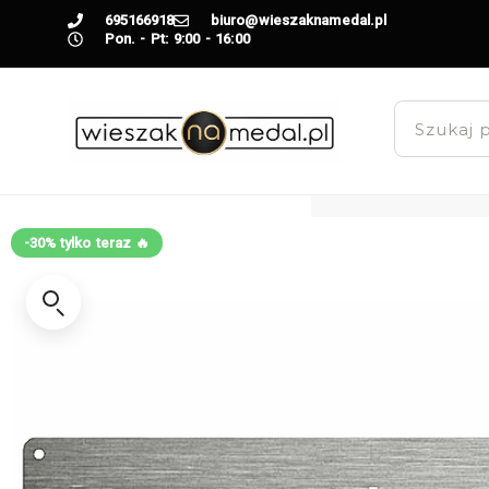
695166918
biuro@wieszaknamedal.pl
Pon. - Pt: 9:00 - 16:00
-30% tylko teraz 🔥