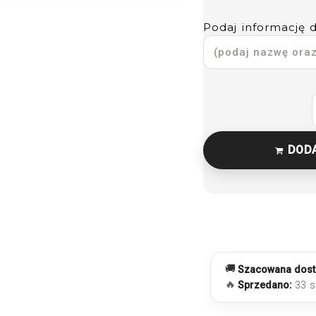
Podaj informację 
DOD
🚚
Szacowana dost
🔥
Sprzedano:
33 sz