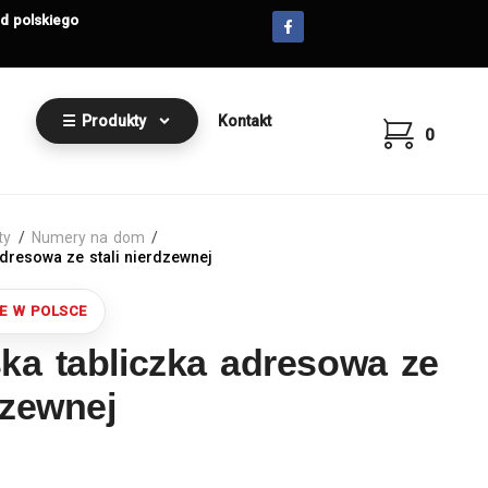
od polskiego
☰ Produkty
Kontakt
0
ty
/
Numery na dom
/
adresowa ze stali nierdzewnej
ka tabliczka adresowa ze
dzewnej