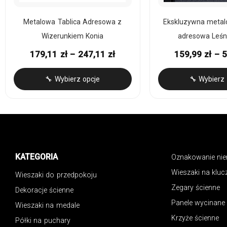
Metalowa Tablica Adresowa z
Ekskluzywna metal
Wizerunkiem Konia
adresowa Leśn
179,11
zł
–
247,11
zł
159,99
zł
–
🔧 Wybierz opcje
🔧 Wybierz 
KATEGORIA
Oznakowanie ni
Wieszaki na kluc
Wieszaki do przedpokoju
Zegary ścienne
Dekoracje ścienne
Panele wycinane
Wieszaki na medale
Krzyże ścienne
Półki na puchary