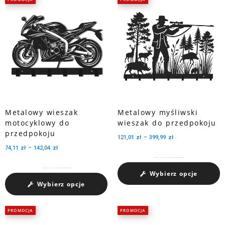
Metalowy wieszak
Metalowy myśliwski
motocyklowy do
wieszak do przedpokoju
przedpokoju
121,01
zł
–
399,99
zł
74,11
zł
–
142,04
zł
Charakteryzuje się dużą pojemnością medali dzięki trzem perforowanym wycięciom.
Charakteryzuje się pojemnością medali dzięki trzem perforowanym wycięciom.
Wybierz opcje
Wybierz opcje
PROMOCJA
PROMOCJA