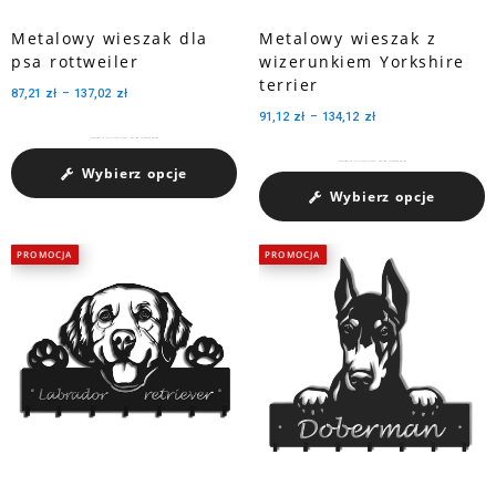
Metalowy wieszak dla
Metalowy wieszak z
psa rottweiler
wizerunkiem Yorkshire
terrier
87,21
zł
–
137,02
zł
91,12
zł
–
134,12
zł
Charakteryzuje się dużą pojemnością medali dzięki trzem perforowanym wycięciom.
Charakteryzuje się dużą pojemnością medali dzięki trzem perforowanym wycięciom.
Wybierz opcje
Wybierz opcje
PROMOCJA
PROMOCJA