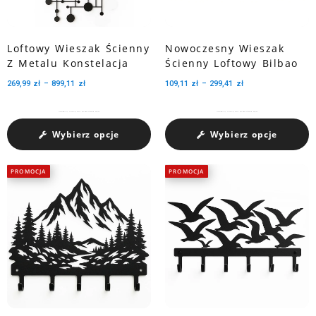
Loftowy Wieszak Ścienny
Nowoczesny Wieszak
Z Metalu Konstelacja
Ścienny Loftowy Bilbao
269,99
zł
–
899,11
zł
109,11
zł
–
299,41
zł
Charakteryzuje się pojemnością medali dzięki trzem perforowanym wycięciom.
Charakteryzuje się pojemnością medali dzięki trzem perforowanym wycięciom.
Wybierz opcje
Wybierz opcje
PROMOCJA
PROMOCJA