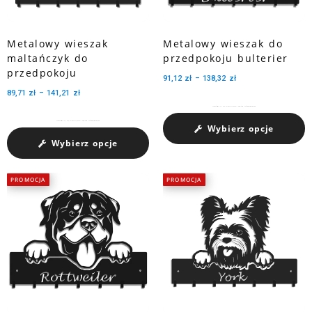
Metalowy wieszak
Metalowy wieszak do
maltańczyk do
przedpokoju bulterier
przedpokoju
91,12
zł
–
138,32
zł
89,71
zł
–
141,21
zł
Charakteryzuje się dużą pojemnością medali dzięki trzem perforowanym wycięciom.
Charakteryzuje się dużą pojemnością medali dzięki trzem perforowanym wycięciom.
Wybierz opcje
Wybierz opcje
PROMOCJA
PROMOCJA