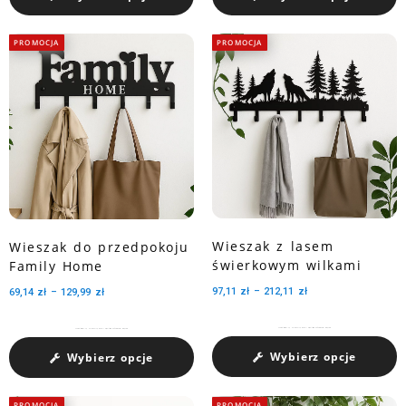
PROMOCJA
PROMOCJA
Wieszak z lasem
Wieszak do przedpokoju
świerkowym wilkami
Family Home
97,11
zł
–
212,11
zł
69,14
zł
–
129,99
zł
Charakteryzuje się pojemnością medali dzięki trzem perforowanym wycięciom.
Charakteryzuje się pojemnością medali dzięki trzem perforowanym wycięciom.
Wybierz opcje
Wybierz opcje
PROMOCJA
PROMOCJA