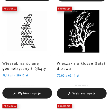
PROMOCJA
PROMOCJA
Wieszak na ścianę
Wieszak na klucze Gałąź
geometryczny trójkąty
drzewa
79,11
zł
–
299,17
zł
79,00
69,11
zł
zł
Oryginalne wzornictwo oraz precyzja wykonania, sprawią, że model sprawdzi się...
Wieszak na klucze w kształcie gałęzi drzewa jest przede wszystkim...
Wybierz opcje
Wybierz opcje
PROMOCJA
PROMOCJA