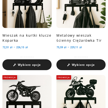
Wieszak na kurtki klucze
Metalowy wieszak
Koparka
ścienny Ciężarówka Tir
72,51
zł
–
226,15
zł
75,59
zł
–
229,11
zł
Charakteryzuje się pojemnością medali dzięki trzem perforowanym wycięciom.
Charakteryzuje się pojemnością medali dzięki trzem perforowanym wycięciom.
Wybierz opcje
Wybierz opcje
PROMOCJA
PROMOCJA