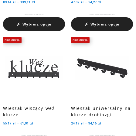
89,14
zł
–
139,11
zł
47,02
zł
–
94,27
zł
Charakteryzuje się dużą pojemnością medali dzięki trzem perforowanym wycięciom.
Wykonana z metalu pokrytego warstwą innowacyjnego lakieru proszkowego, będzie pięknie prezentować...
Wybierz opcje
Wybierz opcje
PROMOCJA
PROMOCJA
Wieszak wiszący weź
Wieszak uniwersalny na
klucze
klucze drobiazgi
55,17
zł
–
61,01
zł
24,19
zł
–
34,16
zł
Wykonana z metalu pokrytego warstwą innowacyjnego lakieru proszkowego, będzie pięknie prezentować...
Wykonana z metalu pokrytego warstwą innowacyjnego lakieru proszkowego, będzie pięknie prezentować...