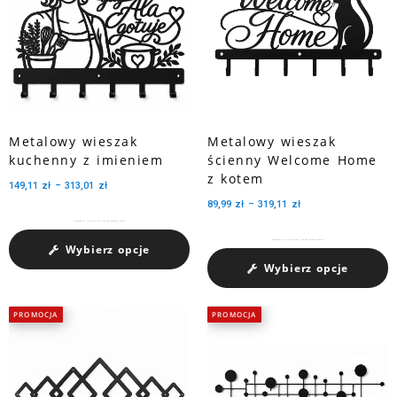
Metalowy wieszak
Metalowy wieszak
kuchenny z imieniem
ścienny Welcome Home
z kotem
149,11
zł
–
313,01
zł
89,99
zł
–
319,11
zł
Charakteryzuje się pojemnością medali dzięki trzem perforowanym wycięciom.
Charakteryzuje się pojemnością medali dzięki trzem perforowanym wycięciom.
Wybierz opcje
Wybierz opcje
PROMOCJA
PROMOCJA