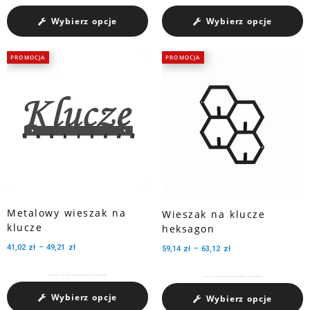
Wybierz opcje
Wybierz opcje
PROMOCJA
PROMOCJA
Metalowy wieszak na
Wieszak na klucze
klucze
heksagon
41,02
zł
–
49,21
zł
59,14
zł
–
63,12
zł
Wykonana z metalu pokrytego warstwą innowacyjnego lakieru proszkowego, będzie pięknie prezentować...
Wykonana z metalu pokrytego warstwą innowacyjnego lakieru proszkowego, będzie pięknie prezentować...
Wybierz opcje
Wybierz opcje