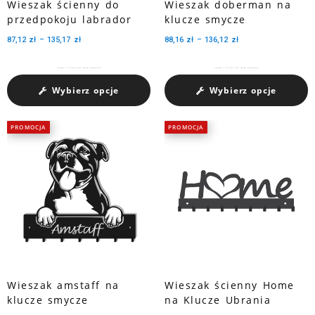
Wieszak ścienny do
Wieszak doberman na
przedpokoju labrador
klucze smycze
87,12
zł
–
135,17
zł
88,16
zł
–
136,12
zł
Charakteryzuje się dużą pojemnością medali dzięki trzem perforowanym wycięciom.
Charakteryzuje się dużą pojemnością medali dzięki trzem perforowanym wycięciom.
Wybierz opcje
Wybierz opcje
PROMOCJA
PROMOCJA
Wieszak amstaff na
Wieszak ścienny Home
klucze smycze
na Klucze Ubrania