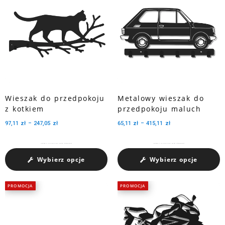
Wieszak do przedpokoju
Metalowy wieszak do
z kotkiem
przedpokoju maluch
97,11
zł
–
247,05
zł
65,11
zł
–
415,11
zł
Charakteryzuje się dużą pojemnością medali dzięki trzem perforowanym wycięciom.
Charakteryzuje się dużą pojemnością medali dzięki trzem perforowanym wycięciom.
Wybierz opcje
Wybierz opcje
PROMOCJA
PROMOCJA