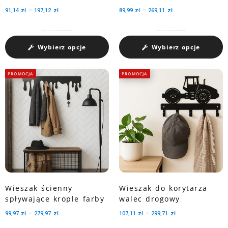
91,14
zł
–
197,12
zł
89,99
zł
–
269,11
zł
Charakteryzuje się pojemnością medali dzięki trzem perforowanym wycięciom.
Charakteryzuje się pojemnością medali dzięki trzem perforowanym wycięciom.
Wybierz opcje
Wybierz opcje
PROMOCJA
PROMOCJA
Wieszak ścienny
Wieszak do korytarza
spływające krople farby
walec drogowy
99,97
zł
–
279,97
zł
107,11
zł
–
299,71
zł