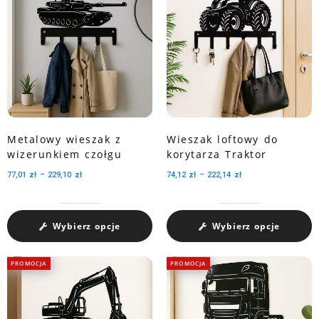
Metalowy wieszak z
Wieszak loftowy do
wizerunkiem czołgu
korytarza Traktor
77,01
zł
–
229,10
zł
74,12
zł
–
222,14
zł
Charakteryzuje się pojemnością medali dzięki trzem perforowanym wycięciom.
Charakteryzuje się pojemnością medali dzięki trzem perforowanym wycięciom.
Wybierz opcje
Wybierz opcje
PROMOCJA
PROMOCJA