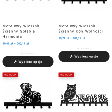
Metalowy Wieszak
Metalowy Wieszak
Ścienny Gołębia
Ścienny Koń Wolności
Harmonia
99,71
zł
–
202,11
zł
99,41
zł
–
202,13
zł
Charakteryzuje się pojemnością medali dzięki trzem perforowanym wycięciom.
Charakteryzuje się pojemnością medali dzięki trzem perforowanym wycięciom.
Wybierz opcje
Wybierz opcje
PROMOCJA
PROMOCJA