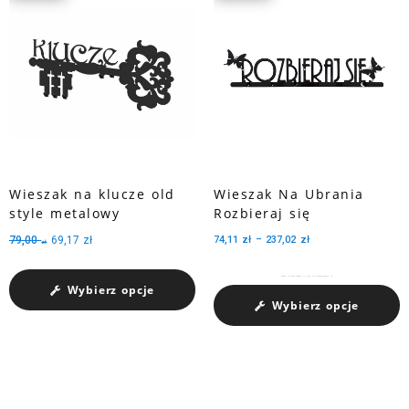
Wieszak na klucze old
Wieszak Na Ubrania
style metalowy
Rozbieraj się
79,00
69,17
zł
74,11
zł
–
237,02
zł
zł
Wieszak na ubrania Rozbieraj się jeden z najlepszych wieszaków na...
Wybierz opcje
Wybierz opcje