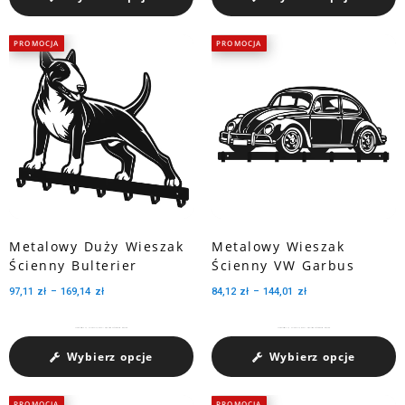
PROMOCJA
PROMOCJA
Metalowy Duży Wieszak
Metalowy Wieszak
Ścienny Bulterier
Ścienny VW Garbus
97,11
zł
–
169,14
zł
84,12
zł
–
144,01
zł
Charakteryzuje się pojemnością medali dzięki trzem perforowanym wycięciom.
Charakteryzuje się pojemnością medali dzięki trzem perforowanym wycięciom.
Wybierz opcje
Wybierz opcje
PROMOCJA
PROMOCJA