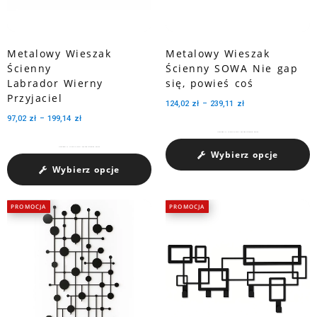
Metalowy Wieszak
Metalowy Wieszak
Ścienny
Ścienny SOWA Nie gap
Labrador Wierny
się, powieś coś
Przyjaciel
124,02
zł
–
239,11
zł
97,02
zł
–
199,14
zł
Charakteryzuje się pojemnością medali dzięki trzem perforowanym wycięciom.
Charakteryzuje się pojemnością medali dzięki trzem perforowanym wycięciom.
Wybierz opcje
Wybierz opcje
PROMOCJA
PROMOCJA