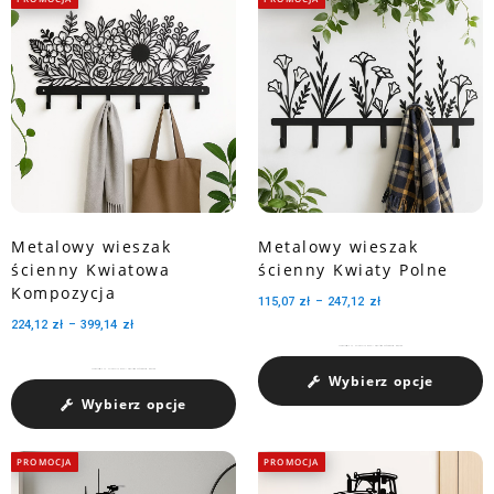
Metalowy wieszak
Metalowy wieszak
ścienny Kwiatowa
ścienny Kwiaty Polne
Kompozycja
115,07
zł
–
247,12
zł
224,12
zł
–
399,14
zł
Charakteryzuje się pojemnością medali dzięki trzem perforowanym wycięciom.
Charakteryzuje się pojemnością medali dzięki trzem perforowanym wycięciom.
Wybierz opcje
Wybierz opcje
PROMOCJA
PROMOCJA