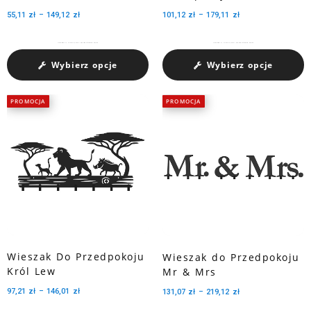
55,11
zł
–
149,12
zł
101,12
zł
–
179,11
zł
Charakteryzuje się pojemnością medali dzięki trzem perforowanym wycięciom.
Charakteryzuje się pojemnością medali dzięki trzem perforowanym wycięciom.
Wybierz opcje
Wybierz opcje
PROMOCJA
PROMOCJA
Wieszak Do Przedpokoju
Wieszak do Przedpokoju
Król Lew
Mr & Mrs
97,21
zł
–
146,01
zł
131,07
zł
–
219,12
zł