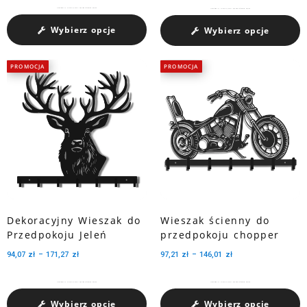
Charakteryzuje się pojemnością medali dzięki trzem perforowanym wycięciom.
Charakteryzuje się pojemnością medali dzięki trzem perforowanym wycięciom.
Wybierz opcje
Wybierz opcje
PROMOCJA
PROMOCJA
Dekoracyjny Wieszak do
Wieszak ścienny do
Przedpokoju Jeleń
przedpokoju chopper
94,07
zł
–
171,27
zł
97,21
zł
–
146,01
zł
Charakteryzuje się pojemnością medali dzięki trzem perforowanym wycięciom.
Charakteryzuje się pojemnością medali dzięki trzem perforowanym wycięciom.
Wybierz opcje
Wybierz opcje