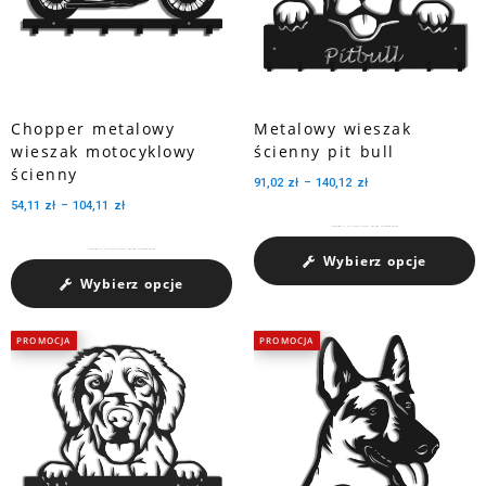
Chopper metalowy
Metalowy wieszak
wieszak motocyklowy
ścienny pit bull
ścienny
91,02
zł
–
140,12
zł
54,11
zł
–
104,11
zł
Charakteryzuje się dużą pojemnością medali dzięki trzem perforowanym wycięciom.
Charakteryzuje się dużą pojemnością medali dzięki trzem perforowanym wycięciom.
Wybierz opcje
Wybierz opcje
PROMOCJA
PROMOCJA