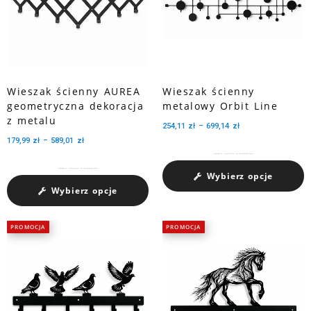
Wieszak ścienny AUREA
Wieszak ścienny
geometryczna dekoracja
metalowy Orbit Line
z metalu
254,11
zł
–
699,14
zł
179,99
zł
–
589,01
zł
Charakteryzuje się pojemnością medali dzięki trzem perforowanym wycięciom.
Charakteryzuje się pojemnością medali dzięki trzem perforowanym wycięciom.
Wybierz opcje
Wybierz opcje
PROMOCJA
PROMOCJA