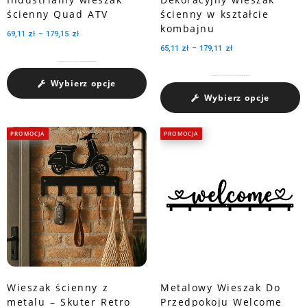
ścienny Quad ATV
ścienny w kształcie
kombajnu
69,11
zł
–
179,15
zł
65,11
zł
–
179,11
zł
Charakteryzuje się pojemnością medali dzięki trzem perforowanym wycięciom.
Charakteryzuje się pojemnością medali dzięki trzem perforowanym wycięciom.
Wybierz opcje
Wybierz opcje
PROMOCJA
PROMOCJA
Wieszak ścienny z
Metalowy Wieszak Do
metalu – Skuter Retro
Przedpokoju Welcome