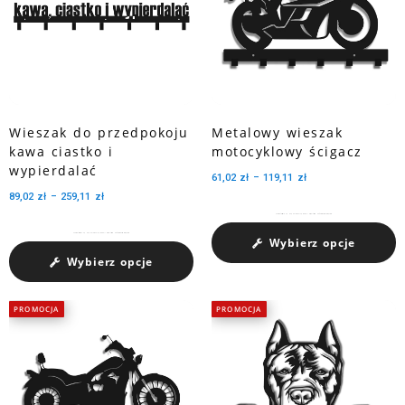
Wieszak do przedpokoju
Metalowy wieszak
kawa ciastko i
motocyklowy ścigacz
wypierdalać
61,02
zł
–
119,11
zł
89,02
zł
–
259,11
zł
Charakteryzuje się dużą pojemnością medali dzięki trzem perforowanym wycięciom.
Charakteryzuje się dużą pojemnością medali dzięki trzem perforowanym wycięciom.
Wybierz opcje
Wybierz opcje
PROMOCJA
PROMOCJA