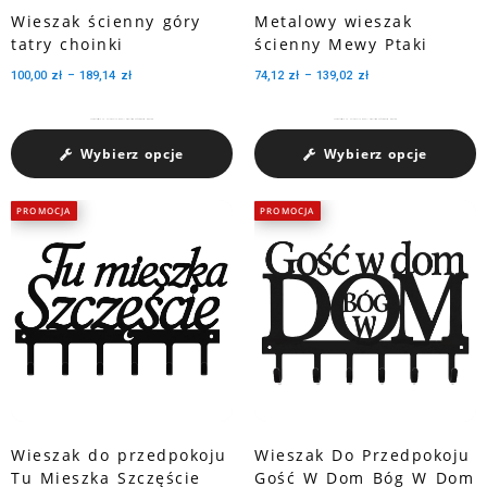
Wieszak ścienny góry
Metalowy wieszak
tatry choinki
ścienny Mewy Ptaki
100,00
zł
–
189,14
zł
74,12
zł
–
139,02
zł
Charakteryzuje się pojemnością medali dzięki trzem perforowanym wycięciom.
Charakteryzuje się pojemnością medali dzięki trzem perforowanym wycięciom.
Wybierz opcje
Wybierz opcje
PROMOCJA
PROMOCJA
Wieszak do przedpokoju
Wieszak Do Przedpokoju
Tu Mieszka Szczęście
Gość W Dom Bóg W Dom