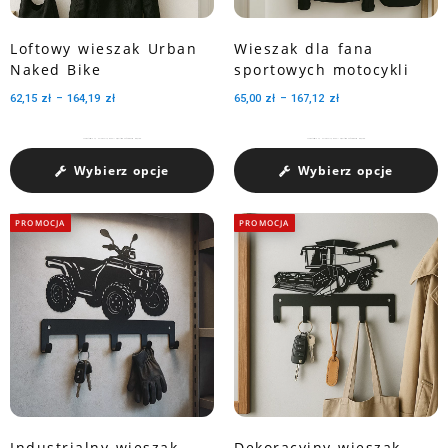
Loftowy wieszak Urban
Wieszak dla fana
Naked Bike
sportowych motocykli
62,15
zł
–
164,19
zł
65,00
zł
–
167,12
zł
Charakteryzuje się pojemnością medali dzięki trzem perforowanym wycięciom.
Charakteryzuje się pojemnością medali dzięki trzem perforowanym wycięciom.
Wybierz opcje
Wybierz opcje
PROMOCJA
PROMOCJA
Industrialny wieszak
Dekoracyjny wieszak