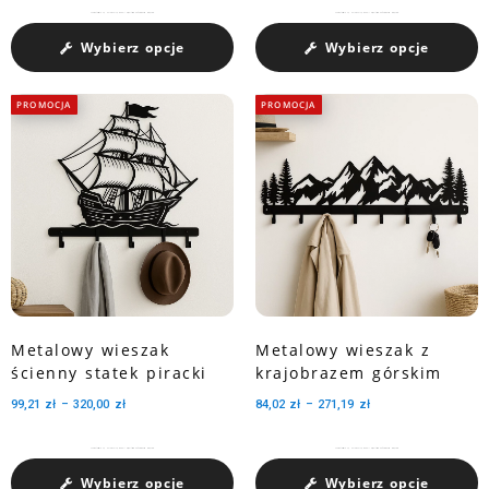
Charakteryzuje się pojemnością medali dzięki trzem perforowanym wycięciom.
Charakteryzuje się pojemnością medali dzięki trzem perforowanym wycięciom.
Wybierz opcje
Wybierz opcje
PROMOCJA
PROMOCJA
Metalowy wieszak
Metalowy wieszak z
ścienny statek piracki
krajobrazem górskim
99,21
zł
–
320,00
zł
84,02
zł
–
271,19
zł
Charakteryzuje się pojemnością medali dzięki trzem perforowanym wycięciom.
Charakteryzuje się pojemnością medali dzięki trzem perforowanym wycięciom.
Wybierz opcje
Wybierz opcje