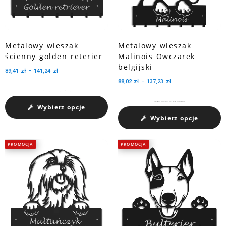
Metalowy wieszak
Metalowy wieszak
ścienny golden reterier
Malinois Owczarek
belgijski
89,41
zł
–
141,24
zł
88,02
zł
–
137,23
zł
Charakteryzuje się dużą pojemnością medali dzięki trzem perforowanym wycięciom.
Charakteryzuje się dużą pojemnością medali dzięki trzem perforowanym wycięciom.
Wybierz opcje
Wybierz opcje
PROMOCJA
PROMOCJA