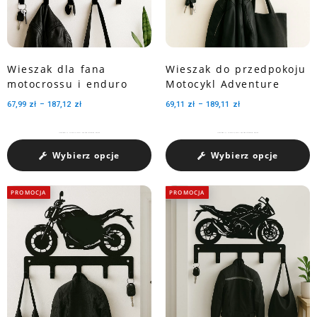
Wieszak dla fana
Wieszak do przedpokoju
motocrossu i enduro
Motocykl Adventure
67,99
zł
–
187,12
zł
69,11
zł
–
189,11
zł
Charakteryzuje się pojemnością medali dzięki trzem perforowanym wycięciom.
Charakteryzuje się pojemnością medali dzięki trzem perforowanym wycięciom.
Wybierz opcje
Wybierz opcje
PROMOCJA
PROMOCJA