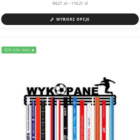
84,21
zł
–
116,21
zł
WYBIERZ OPCJE
-30% tylko teraz 🔥