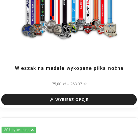
Wieszak na medale wykopane piłka nożna
75,00
zł
–
263,07
zł
WYBIERZ OPCJE
-30% tylko teraz 🔥