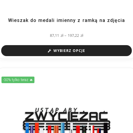
Wieszak do medali imienny z ramką na zdjęcia
87,11
zł
–
197,22
zł
WYBIERZ OPCJE
-30% tylko teraz 🔥