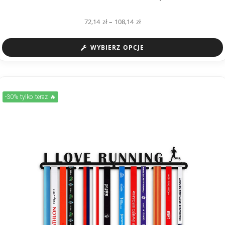
72,14
zł
–
108,14
zł
WYBIERZ OPCJE
-30% tylko teraz 🔥