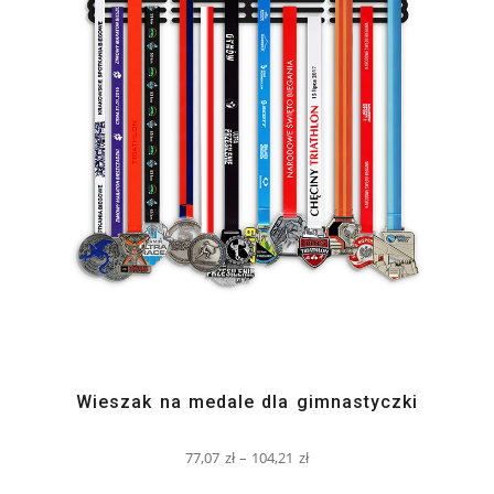
Wieszak na medale dla gimnastyczki
77,07
zł
–
104,21
zł