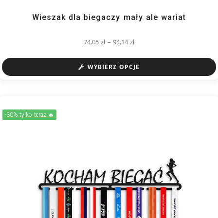
Wieszak dla biegaczy mały ale wariat
74,05
zł
–
94,14
zł
WYBIERZ OPCJE
-30% tylko teraz 🔥