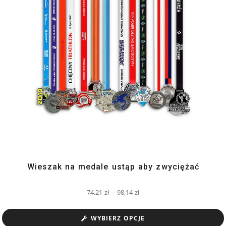
Wieszak na medale ustąp aby zwyciężać
74,21
zł
–
98,14
zł
WYBIERZ OPCJE