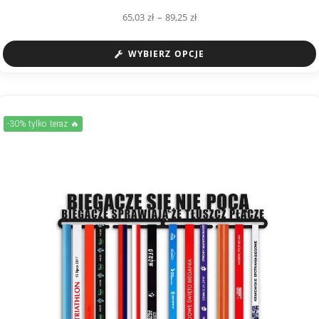
65,03
zł
–
89,25
zł
WYBIERZ OPCJE
-30% tylko teraz 🔥