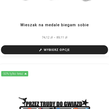
Wieszak na medale biegam sobie
74,12
zł
–
89,11
zł
WYBIERZ OPCJE
-30% tylko teraz 🔥