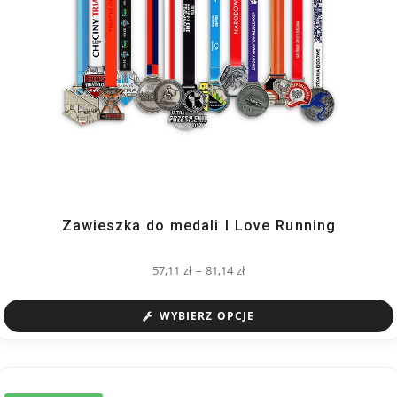
Zawieszka do medali I Love Running
57,11
zł
–
81,14
zł
WYBIERZ OPCJE