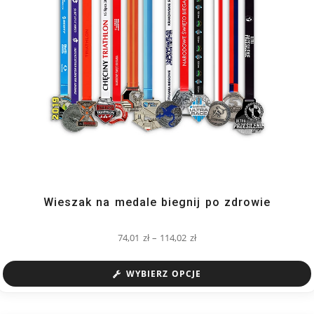
Wieszak na medale biegnij po zdrowie
74,01
zł
–
114,02
zł
WYBIERZ OPCJE