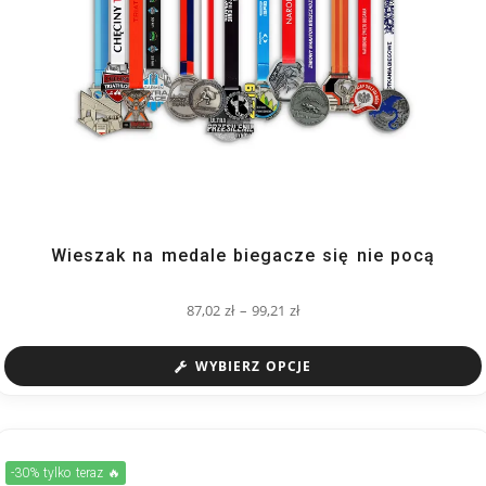
Wieszak na medale biegacze się nie pocą
87,02
zł
–
99,21
zł
WYBIERZ OPCJE
-30% tylko teraz 🔥