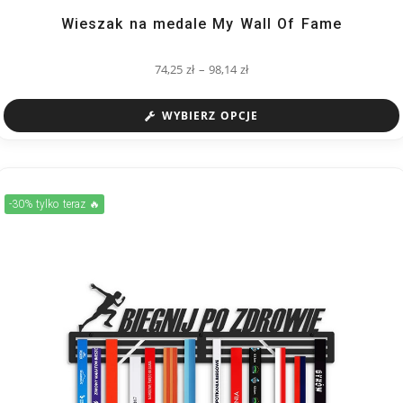
Wieszak na medale My Wall Of Fame
74,25
zł
–
98,14
zł
WYBIERZ OPCJE
-30% tylko teraz 🔥