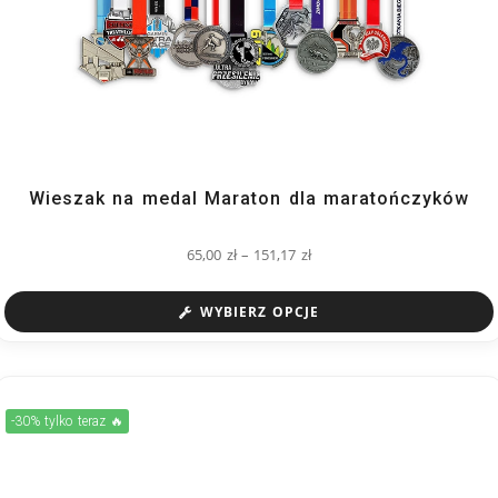
Wieszak na medal Maraton dla maratończyków
65,00
zł
–
151,17
zł
WYBIERZ OPCJE
-30% tylko teraz 🔥