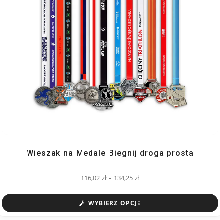
Wieszak na Medale Biegnij droga prosta
116,02
zł
–
134,25
zł
WYBIERZ OPCJE