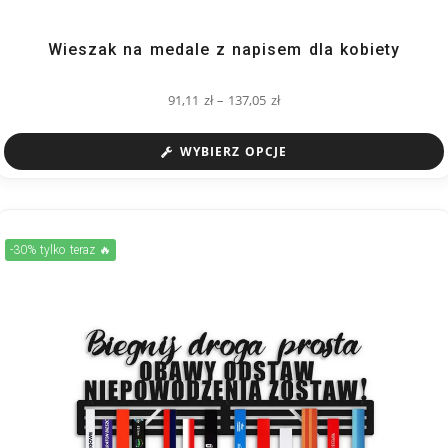
Wieszak na medale z napisem dla kobiety
91,11
zł
–
137,05
zł
WYBIERZ OPCJE
-30% tylko teraz 🔥